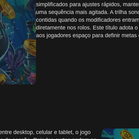
simplificados para ajustes rápidos, mant
uma sequência mais agitada. A trilha so
contidas quando os modificadores entra
diretamente nos rolos. Este título adota o
aos jogadores espaço para definir metas 
re desktop, celular e tablet, o jogo