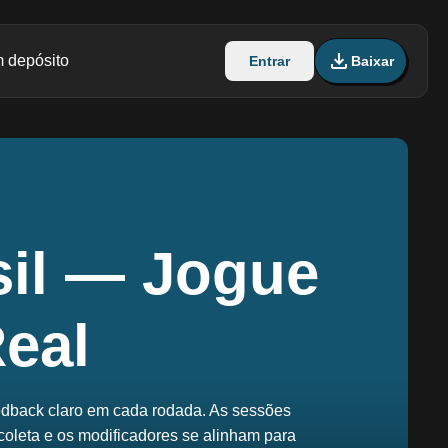
 depósito
Entrar
Baixar
sil — Jogue
Real
eedback claro em cada rodada. As sessões
leta e os modificadores se alinham para