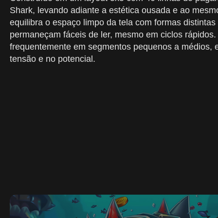
Shark, levando adiante a estética ousada e ao mesmo
equilibra o espaço limpo da tela com formas distintas
permaneçam fáceis de ler, mesmo em ciclos rápidos.
frequentemente em segmentos pequenos a médios, e
tensão e no potencial.