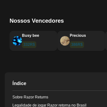
Nossos Vencedores
Braniac
Busy bee
134R$
332R$
Índice
Sobre Razor Returns
Legalidade de jogar Razor retorna no Brasil