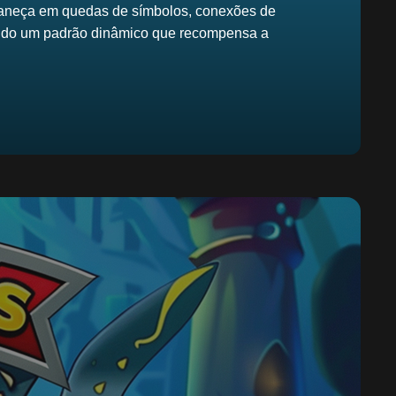
ermaneça em quedas de símbolos, conexões de
riando um padrão dinâmico que recompensa a