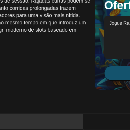
ões de sessão. Rajadas curtas podem se
Ofer
anto corridas prolongadas trazem
dores para uma visão mais nítida.
a ao mesmo tempo em que introduz um
Jogue Raz
ign moderno de slots baseado em