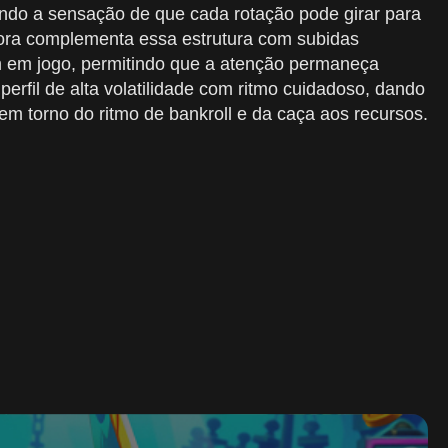
endo a sensação de que cada rotação pode girar para
nora complementa essa estrutura com subidas
m em jogo, permitindo que a atenção permaneça
 perfil de alta volatilidade com ritmo cuidadoso, dando
em torno do ritmo de bankroll e da caça aos recursos.