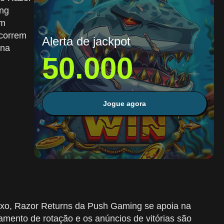
ing
um
ocorrem
Alerta de jackpot
 na
50.000
Jogue agora
fluxo, Razor Returns da Push Gaming se apoia na
amento de rotação e os anúncios de vitórias são